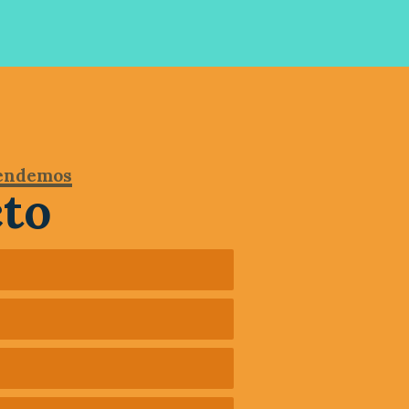
tendemos
to