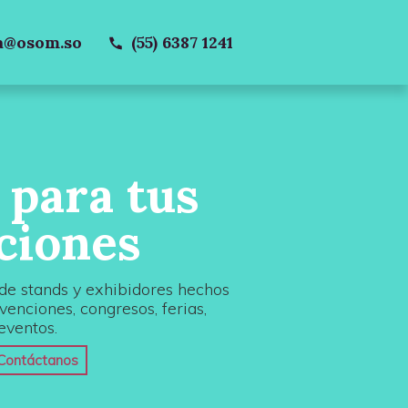
a@osom.so
(55) 6387 1241
 para tus
ciones
 de stands y exhibidores hechos
enciones, congresos, ferias,
eventos.
Contáctanos